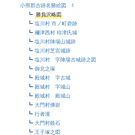
小県郡古跡名勝絵図 1
勝負沢略図
塩川村 市ノ町砦跡
禰津西村 祢津氏城
塩川村陣場山城跡
塩川村芝宮城跡
塩川村 字陣場古城跡之図
御北之塚
殿城村 字古城
殿城村 字城山
殿城村 殿城山
大門村佛岩
行者瀧
大門村鏡石
王子塚之図