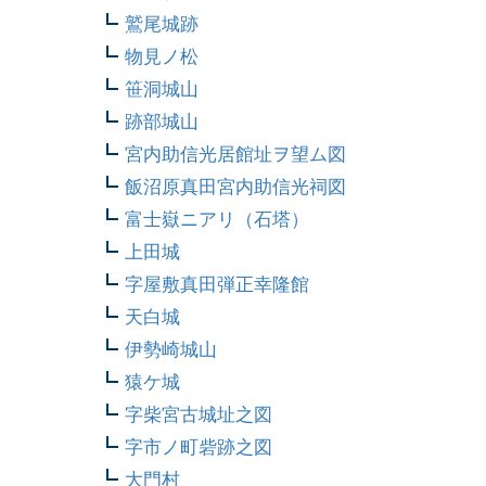
鷲尾城跡
物見ノ松
笹洞城山
跡部城山
宮内助信光居館址ヲ望ム図
飯沼原真田宮内助信光祠図
富士嶽ニアリ（石塔）
上田城
字屋敷真田弾正幸隆館
天白城
伊勢崎城山
猿ケ城
字柴宮古城址之図
字市ノ町砦跡之図
大門村