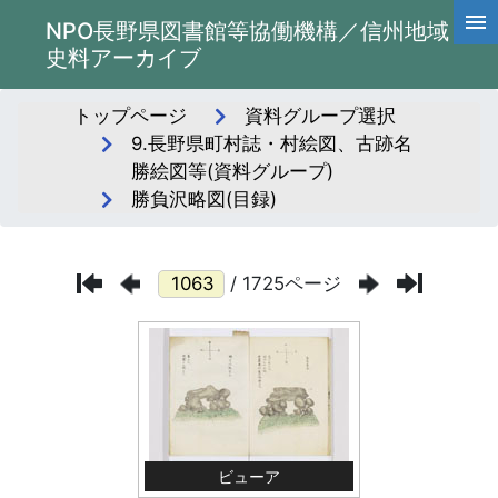
NPO長野県図書館等協働機構／信州地域
史料アーカイブ
トップページ
資料グループ選択
9.長野県町村誌・村絵図、古跡名
勝絵図等(資料グループ)
勝負沢略図(目録)
/ 1725ページ
ビューア