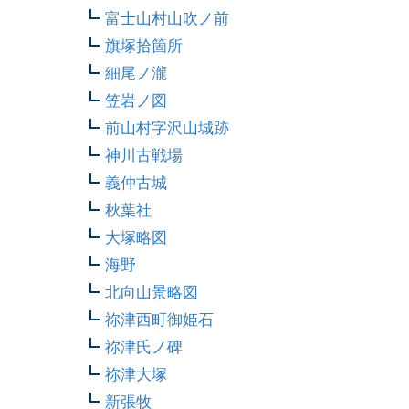
富士山村山吹ノ前
旗塚拾箇所
細尾ノ瀧
笠岩ノ図
前山村字沢山城跡
神川古戦場
義仲古城
秋葉社
大塚略図
海野
北向山景略図
祢津西町御姫石
祢津氏ノ碑
祢津大塚
新張牧