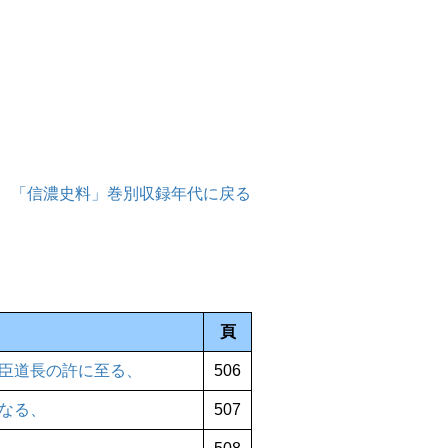
「信濃史料」巻別収録年代に戻る
頁
臣道長の許に至る、
506
なる、
507