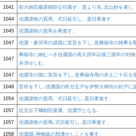
1041
前大納言藤原朝臣公任薨ず、是より先､北山抄を著し
1044
信濃諸牧の貢馬、式日延引し、是日牽進す、
1045
信濃諸牧の貢馬を牽進す、
1047
信濃・参河等の諸国に宣旨を下し､造興福寺の雑事を
興福寺に納むべき信濃国の長久四年以後三箇年の封物
1047
弁済せしむ、
1047
信濃等の国に宣旨を下し､造興福寺用の赤土二十石を
1048
官符を下し､信濃国の民廿五戸を伊勢大神宮の封戸に
1054
信濃諸牧の貢馬、式日延引し､是日牽進す、
1057
従五位下橘朝臣俊通、信濃守となる､
1057
信濃諸牧の貢馬､式日延引し､是日牽進す、
1058
信濃国､神御坂の頽壊せしことを奏す、