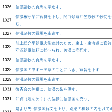
1026
信濃諸牧の貢馬を牽進す、
信濃権守某に官符を下し、関白領遠江笠原牧の牧使を
1027
む、
1027
信濃諸牧の貢馬を牽進す、
前上総介平朝臣忠常追討のため、東山・東海道に官符
1028
守源朝臣信頼に捕へられ、美濃に病死す、
1028
信濃諸牧の貢馬を牽進す、
1028
信濃国の申す三箇条のことにつき、宣旨を下す､
1029
信濃諸牧の貢馬を牽進す、
1031
御斉会の陣饗に、信濃の梨を供す、
1031
知貞（姓を欠く）の位禄に信濃国を充つ、
是より先､信濃国解文を上り、別納の租穀の内を以て