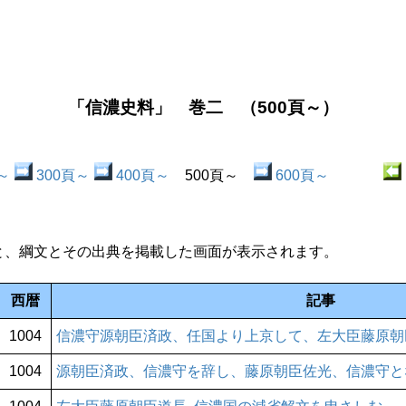
「信濃史料」 巻二 （500頁～）
～
300頁～
400頁～
500頁～
600頁～
と、綱文とその出典を掲載した画面が表示されます。
西暦
記事
1004
信濃守源朝臣済政、任国より上京して、左大臣藤原朝
1004
源朝臣済政、信濃守を辞し、藤原朝臣佐光、信濃守と