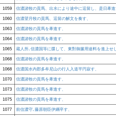
1059
信濃諸牧の貢馬、出水により途中に逗留し、是日牽進
1060
信濃望月牧の貢馬、逗留の解文を奏す、
1063
信濃諸牧の貢馬を牽進す、
1064
信濃諸牧の貢馬を牽進す、
1065
蔵人所､信濃国等に牒して、東對御簾用途料を進上せ
1068
信濃諸牧の貢馬を牽進す、
1068
信濃国水内郡多牟尼山の行人入道平円寂す、
1070
信濃諸牧の貢馬を牽進す、
1073
信濃諸牧の貢馬を牽進す、
1075
信濃諸牧の貢馬を牽進す、
1077
前信濃守､藤原朝臣伊綱卒す、