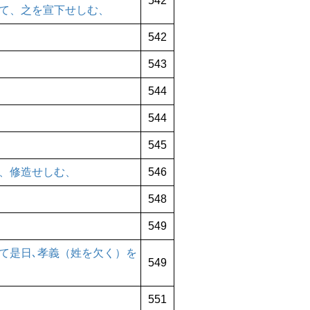
542
て、之を宣下せしむ、
542
543
544
544
545
、修造せしむ、
546
548
549
て是日､孝義（姓を欠く）を
549
551