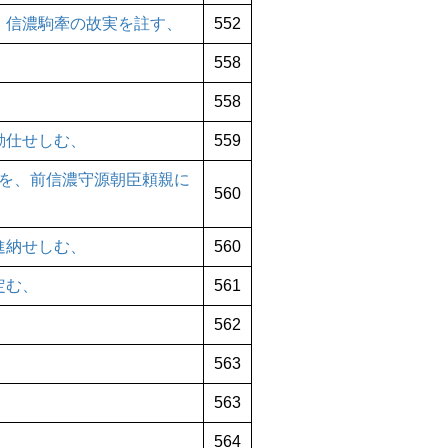
、信濃駒牽の故実を註す、
552
558
558
勤仕せしむ、
559
を、前信濃守源朝臣頼親に
560
進納せしむ、
560
定む、
561
562
563
563
564