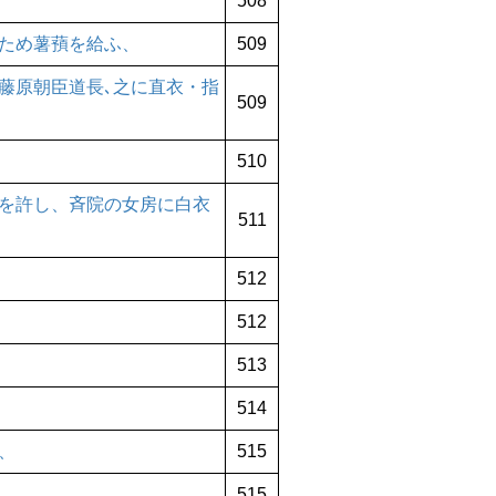
508
ため薯蕷を給ふ、
509
藤原朝臣道長､之に直衣・指
509
510
を許し、斉院の女房に白衣
511
512
512
513
514
、
515
515