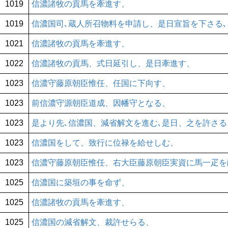
1019
信濃諸牧の貢馬を牽進す、
1019
信濃国司､蔵人所召物料を申請し、是日宣旨を下さる､
1021
信濃諸牧の貢馬を牽進す、
1022
信濃諸牧の貢馬、式日延引し、是日牽進す、
1023
信濃守藤原朝臣惟任、任国に下向す、
1023
前信濃守源朝臣道成、因幡守となる、
1023
是より先､信濃国、減省解文を進む､是日、之を許さる
1023
信濃国をして、致行に位禄を給せしむ、
1023
信濃守藤原朝臣惟任、右大臣藤原朝臣実資に馬一疋を
1025
信濃国に築垣の事を命ず、
1025
信濃諸牧の貢馬を牽進す、
1025
信濃国の減省解文、裁許せらる、