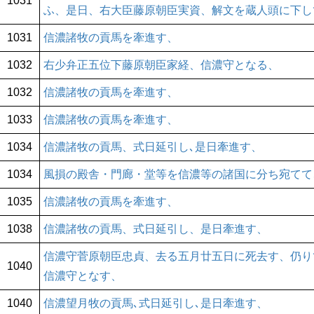
1031
ふ、是日、右大臣藤原朝臣実資、解文を蔵人頭に下し
1031
信濃諸牧の貢馬を牽進す、
1032
右少弁正五位下藤原朝臣家経、信濃守となる、
1032
信濃諸牧の貢馬を牽進す、
1033
信濃諸牧の貢馬を牽進す、
1034
信濃諸牧の貢馬、式日延引し､是日牽進す、
1034
風損の殿舎・門廊・堂等を信濃等の諸国に分ち宛てて
1035
信濃諸牧の貢馬を牽進す、
1038
信濃諸牧の貢馬、式日延引し、是日牽進す、
信濃守菅原朝臣忠貞、去る五月廿五日に死去す、仍り
1040
信濃守となす、
1040
信濃望月牧の貢馬､式日延引し､是日牽進す、