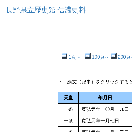
長野県立歴史館 信濃史料
1頁～
100頁～
200頁
・ 綱文（記事）をクリックする
天皇
年月日
一条
寛弘元年一〇月一九日
一条
寛弘元年一月七日