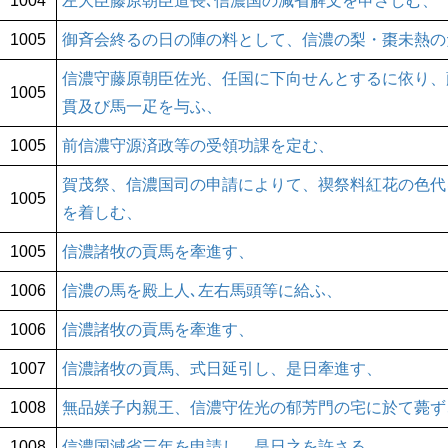
1004
左大臣藤原朝臣道長､信濃国の減省解文を申さしむ、
1005
御斉会終るの日の陣の料として、信濃の梨・棗未熱の
信濃守藤原朝臣佐光、任国に下向せんとするに依り、
1005
貫及び馬一疋を与ふ、
1005
前信濃守源済政等の受領功課を定む、
賀茂祭、信濃国司の申請によりて、禊祭料紅花の色代
1005
を着しむ、
1005
信濃諸牧の貢馬を牽進す、
1006
信濃の馬を殿上人､左右馬頭等に給ふ、
1006
信濃諸牧の貢馬を牽進す、
1007
信濃諸牧の貢馬、式日延引し、是日牽進す、
1008
無品媄子内親王、信濃守佐光の郁芳門の宅に於て薨ず
1008
信濃国減省三年を申請し、是日之を許さる、