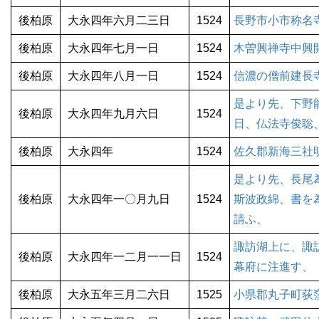
後柏原
大永四年六月二三日
1524
長野市小市称名
後柏原
大永四年七月一日
1524
木曽興禅寺中興
後柏原
大永四年八月一日
1524
信濃の僧前建長
是より先、下野
後柏原
大永四年九月六日
1524
日、仏法寺俊聡
後柏原
大永四年
1524
佐久郡新海三社
是より先、長尾
後柏原
大永四年一〇月九日
1524
斯波政綿、書を
請ふ、
諏訪湖上に、諏
後柏原
大永四年一二月一一日
1524
幕府に注進す、
後柏原
大永五年三月二六日
1525
小県郡丸子町荻