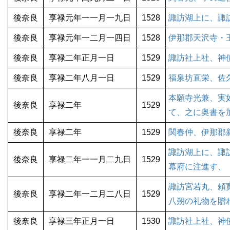
後奈良
享禄元年一一月一九日
1528
諏訪湖上に、諏
後奈良
享禄元年一二月一四日
1528
伊那郡天沢寺・
後奈良
享禄二年正月一日
1529
諏訪社上社、神
後奈良
享禄二年八月一日
1529
福泉坊直栄、佐
本願寺光兼、実
後奈良
享禄二年
1529
て、之に奥書を
後奈良
享禄二年
1529
関春仲、伊那郡
諏訪湖上に、諏
後奈良
享禄二年一一月二九日
1529
幕府に注進す、
諏訪宮若丸、頼
後奈良
享禄二年一二月二八日
1529
八朔の礼物を贈
後奈良
享禄三年正月一日
1530
諏訪社上社、神