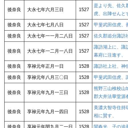
是より先、佐久
後奈良
大永七年六月三日
1527
虎、出陣せんと
後奈良
大永七年七月八日
1527
甲斐武田信虎、
後奈良
大永七年一一月二八日
1527
佐久郡追分諏訪
諏訪湖上に、諏
後奈良
大永七年一二月一八日
1527
幕府に注進す、
後奈良
享禄元年正月一日
1528
諏訪社上社、神
後奈良
享禄元年八月三〇日
1528
甲斐武田信虎、
熊野三山検校山
後奈良
享禄元年九月一三日
1528
郡大井法華堂源
美濃大智寺住持
後奈良
享禄元年九月一四日
1528
相に賛す、
後奈良
享禄元年閏九月二一日
1528
関春光、子の追