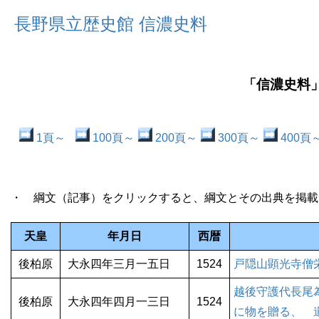
長野県立歴史館 信濃史料
「信濃史料」
1頁～
100頁～
200頁～
300頁～
400頁
・ 綱文（記事）をクリックすると、綱文とその出典を掲載
天皇
年月日
西暦
後柏原
大永四年三月一五日
1524
戸隠山顕光寺僧
越後守護代長尾
後柏原
大永四年四月一三日
1524
に物を贈る、 