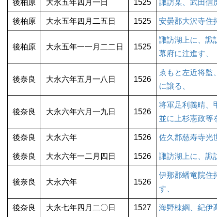
後柏原
大永五年四月一日
1525
諏訪某、武田信
後柏原
大永五年四月二五日
1525
安曇郡大沢寺住
諏訪湖上に、諏
後柏原
大永五年一一月二二日
1525
幕府に注進す、
ゑもと左近将監
後奈良
大永六年五月一八日
1526
に譲る、
将軍足利義晴、
後奈良
大永六年六月一九日
1526
並に上杉憲政等
後奈良
大永六年
1526
佐久郡慈寿寺光
後奈良
大永六年一二月四日
1526
諏訪湖上に、諏
伊那郡蟠竜院住
後奈良
大永六年
1526
す、
後奈良
大永七年四月二〇日
1527
海野棟綱、紀伊