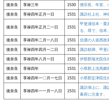
後奈良
享禄三年
1530
僧宗長、年室、
後奈良
享禄四年正月一日
1531
諏訪社上社、神
甲斐浦信本・栗
後奈良
享禄四年正月二一日
1531
る、尋で、信本
後奈良
享禄四年二月一八日
1531
信濃の人坂西政
後奈良
享禄四年四月一二日
1531
諏訪頼満、甲斐
後奈良
享禄四年八月一日
1531
伊那郡瑞光院住
後奈良
享禄四年
1531
小県郡上洗馬郷
後奈良
享禄四年一〇月一七日
1531
小県郡定津院住
諏訪湖上に、諏
後奈良
享禄四年一一月一八日
1531
幕府に注進す、