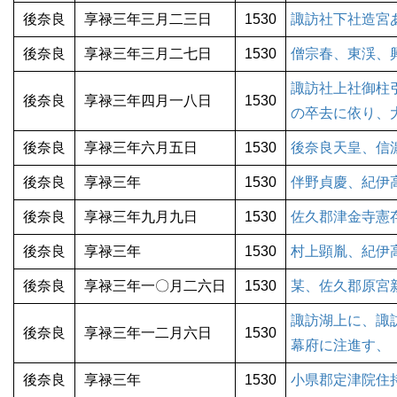
後奈良
享禄三年三月二三日
1530
諏訪社下社造宮
後奈良
享禄三年三月二七日
1530
僧宗春、東渓、
諏訪社上社御柱
後奈良
享禄三年四月一八日
1530
の卒去に依り、
後奈良
享禄三年六月五日
1530
後奈良天皇、信
後奈良
享禄三年
1530
伴野貞慶、紀伊
後奈良
享禄三年九月九日
1530
佐久郡津金寺憲
後奈良
享禄三年
1530
村上顕胤、紀伊
後奈良
享禄三年一〇月二六日
1530
某、佐久郡原宮
諏訪湖上に、諏
後奈良
享禄三年一二月六日
1530
幕府に注進す、
後奈良
享禄三年
1530
小県郡定津院住