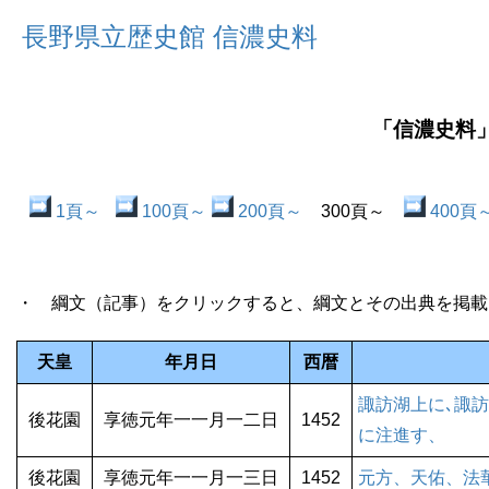
長野県立歴史館 信濃史料
「信濃史料」
1頁～
100頁～
200頁～
300頁～
400頁
・ 綱文（記事）をクリックすると、綱文とその出典を掲載
天皇
年月日
西暦
諏訪湖上に､諏
後花園
享徳元年一一月一二日
1452
に注進す、
後花園
享徳元年一一月一三日
1452
元方、天佑、法