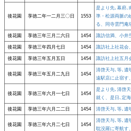
是より先､幕府
後花園
享徳二年一二月三〇日
1553
準・松源両脈の
る、同寺雲門庵
後花園
享徳三年三月二六日
1454
諏訪信満、小井
後花園
享徳三年四月七日
1454
諏訪社上社花会
後花園
享徳三年五月五日
1454
諏訪社上社五月
清啓天与､等､
後花園
享徳三年五月二九日
1454
遠駅店に止宿す
是より先､清啓
後花園
享徳三年六月一七日
1454
就く、是日､定
後花園
享徳三年六月二二日
1454
清啓天与､等､遺
清啓天与､等､
後花園
享徳三年六月二七日
1454
耽没羅に寄航す