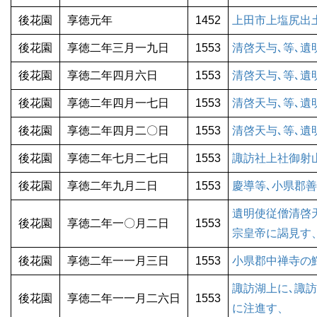
後花園
享徳元年
1452
上田市上塩尻出土
後花園
享徳二年三月一九日
1553
清啓天与､等､
後花園
享徳二年四月六日
1553
清啓天与､等､
後花園
享徳二年四月一七日
1553
清啓天与､等､遺
後花園
享徳二年四月二〇日
1553
清啓天与､等､
後花園
享徳二年七月二七日
1553
諏訪社上社御射
後花園
享徳二年九月二日
1553
慶導等､小県郡
遺明使従僧清啓
後花園
享徳二年一〇月二日
1553
宗皇帝に謁見す
後花園
享徳二年一一月三日
1553
小県郡中禅寺の鰐
諏訪湖上に､諏
後花園
享徳二年一一月二六日
1553
に注進す、