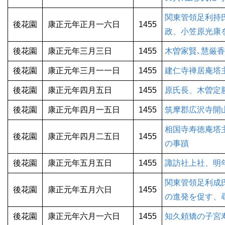
関東管領足利持
後花園
康正元年正月一六日
1455
政、小笠原光康
後花園
康正元年三月三日
1455
木曽家賢､慧厳
後花園
康正元年三月一一日
1455
建仁寺禅居庵塔
後花園
康正元年四月五日
1455
原氏長、木曽定
後花園
康正元年四月一五日
1455
筑摩郡広沢寺開
相国寺寿徳庵塔
後花園
康正元年四月二五日
1455
の事蹟
後花園
康正元年五月五日
1455
諏訪社上社、明
関東管領足利成
後花園
康正元年五月六日
1455
の進発を促す、
後花園
康正元年六月一六日
1455
知久頼矯の子宮