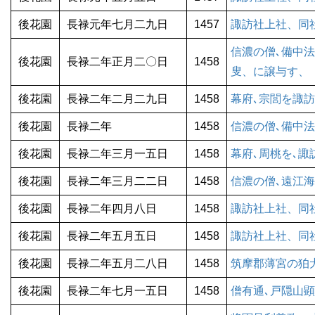
後花園
長禄元年七月二九日
1457
諏訪社上社、同
信濃の僧､備中
後花園
長禄二年正月二〇日
1458
叟、に譲与す、
後花園
長禄二年二月二九日
1458
幕府､宗閭を諏
後花園
長禄二年
1458
信濃の僧､備中
後花園
長禄二年三月一五日
1458
幕府､周桃を､諏
後花園
長禄二年三月二二日
1458
信濃の僧､遠江海
後花園
長禄二年四月八日
1458
諏訪社上社、同
後花園
長禄二年五月五日
1458
諏訪社上社、同
後花園
長禄二年五月二八日
1458
筑摩郡薄宮の狛犬
後花園
長禄二年七月一五日
1458
僧有通､戸隠山