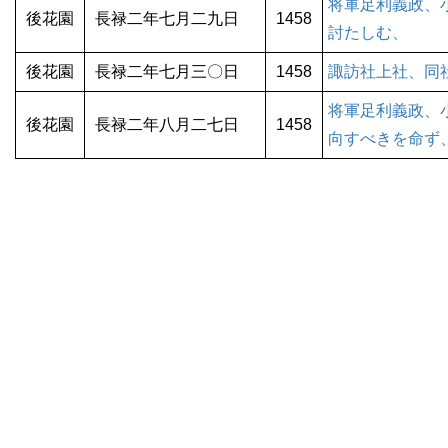
将軍足利義政、
後花園
長禄二年七月二九日
1458
討たしむ、
後花園
長禄二年七月三〇日
1458
諏訪社上社、同
将軍足利義政、
後花園
長禄二年八月二七日
1458
向すべきを命ず