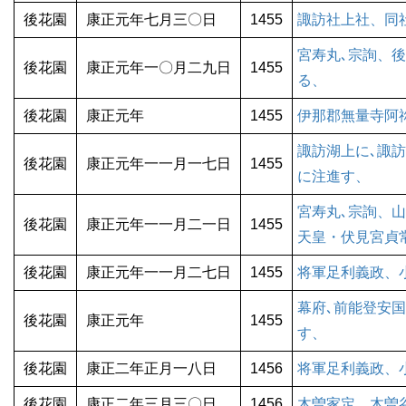
後花園
康正元年七月三〇日
1455
諏訪社上社、同
宮寿丸､宗詢、
後花園
康正元年一〇月二九日
1455
る、
後花園
康正元年
1455
伊那郡無量寺阿
諏訪湖上に､諏
後花園
康正元年一一月一七日
1455
に注進す、
宮寿丸､宗詢、
後花園
康正元年一一月二一日
1455
天皇・伏見宮貞
後花園
康正元年一一月二七日
1455
将軍足利義政、
幕府､前能登安
後花園
康正元年
1455
す、
後花園
康正二年正月一八日
1456
将軍足利義政、
後花園
康正二年三月三〇日
1456
木曽家定、木曽