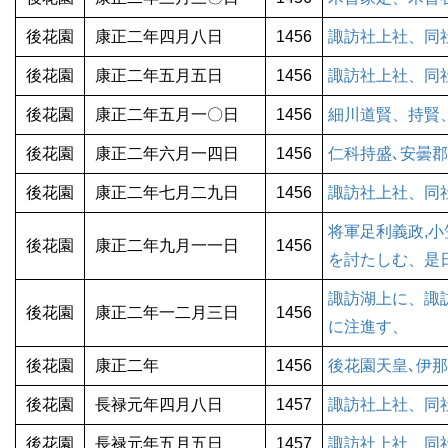
後花園
康正二年四月八日
1456
諏訪社上社、同
後花園
康正二年五月五日
1456
諏訪社上社、同
後花園
康正二年五月一〇日
1456
細川道賢、持賢
後花園
康正二年六月一四日
1456
仁科持盛､安曇
後花園
康正二年七月二九日
1456
諏訪社上社、同
将軍足利義政,
後花園
康正二年九月一一日
1456
を討たしむ、是
諏訪湖上に、諏
後花園
康正二年一二月三日
1456
に注進す、
後花園
康正二年
1456
後花園天皇､伊
後花園
長禄元年四月八日
1457
諏訪社上社、同
後花園
長禄元年五月五日
1457
諏訪社上社、同