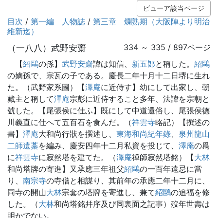
ビューア該当ページ
目次
/
第一編 人物誌
/
第三章 爛熟期（大阪陣より明治
維新迄）
（一八八）武野安齋
334 ～ 335 / 897ページ
【
紹鷗
の孫】
武野安齋
諱は知信、
新五郞
と稱した。
紹鷗
の嫡孫で、宗瓦の子である。慶長二年十月十二日堺に生れ
た。（武野家系圖）【
澤庵
に近侍す】幼にして出家し、朝
藏主と稱して
澤庵
宗彭に近侍すること多年、法諱を宗朝と
號した。【尾張侯に仕ふ】既にして中道還俗し、尾張侯德
川義直に仕へて五百石を食んだ。（
祥雲寺
略記）【撰述の
書】
澤庵
大和尚行狀を撰述し、
東海和尚紀年錄
、
泉州龍山
二師遺藁
を編み、慶安四年十二月私資を投じて、
澤庵
の爲
に
祥雲寺
に寂然塔を建てた。（
澤庵
禪師寂然塔銘）【
大林
和尚塔牌の寄進】又承應三年祖父
紹鷗
の一百年遠忌に當
り、
南宗寺
の寺僧と相謀り、其前年の承應二年十二月に、
同寺の開山
大林
宗套の塔牌を寄進し、兼て
紹鷗
の追福を修
した。（
大林
和尚塔銘幷序及び同裏面之記事）歿年世壽は
明かでない。