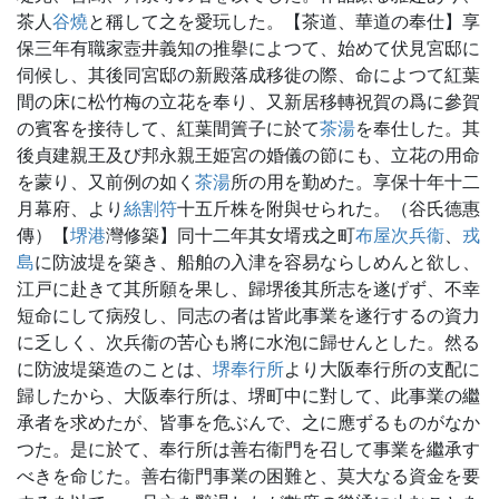
茶人
谷燒
と稱して之を愛玩した。【茶道、華道の奉仕】享
保三年有職家壼井義知の推擧によつて、始めて伏見宮邸に
伺候し、其後同宮邸の新殿落成移徙の際、命によつて紅葉
間の床に松竹梅の立花を奉り、又新居移轉祝賀の爲に參賀
の賓客を接待して、紅葉間簀子に於て
茶湯
を奉仕した。其
後貞建親王及び邦永親王姫宮の婚儀の節にも、立花の用命
を蒙り、又前例の如く
茶湯
所の用を勤めた。享保十年十二
月幕府、より
絲割符
十五斤株を附與せられた。（谷氏德惠
傳）【
堺港
灣修築】同十二年其女壻戎之町
布屋次兵衞
、
戎
島
に防波堤を築き、船舶の入津を容易ならしめんと欲し、
江戸に赴きて其所願を果し、歸堺後其所志を遂げず、不幸
短命にして病歿し、同志の者は皆此事業を遂行するの資力
に乏しく、次兵衞の苦心も將に水泡に歸せんとした。然る
に防波堤築造のことは、
堺奉行所
より大阪奉行所の支配に
歸したから、大阪奉行所は、堺町中に對して、此事業の繼
承者を求めたが、皆事を危ぶんで、之に應ずるものがなか
つた。是に於て、奉行所は善右衞門を召して事業を繼承す
べきを命じた。善右衞門事業の困難と、莫大なる資金を要