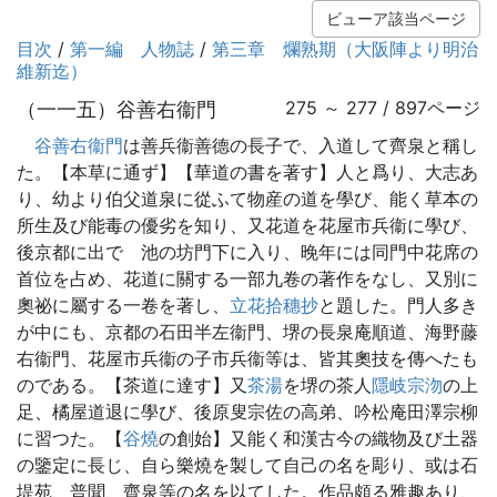
ビューア該当ページ
目次
/
第一編 人物誌
/
第三章 爛熟期（大阪陣より明治
維新迄）
（一一五）谷善右衞門
275 ～ 277 / 897ページ
谷善右衞門
は善兵衞善德の長子で、入道して齊泉と稱し
た。【本草に通ず】【華道の書を著す】人と爲り、大志あ
り、幼より伯父道泉に從ふて物産の道を學び、能く草本の
所生及び能毒の優劣を知り、又花道を花屋市兵衞に學び、
後京都に出でゝ池の坊門下に入り、晚年には同門中花席の
首位を占め、花道に關する一部九卷の著作をなし、又別に
奧祕に屬する一卷を著し、
立花拾穗抄
と題した。門人多き
が中にも、京都の石田半左衞門、堺の長泉庵順道、海野藤
右衞門、花屋市兵衞の子市兵衞等は、皆其奧技を傳へたも
のである。【茶道に達す】又
茶湯
を堺の茶人
隱岐宗沕
の上
足、橘屋道退に學び、後原叟宗佐の高弟、吟松庵田澤宗柳
に習つた。【
谷燒
の創始】又能く和漢古今の織物及び土器
の鑒定に長じ、自ら樂燒を製して自己の名を彫り、或は石
堤苑、普聞、齊泉等の名を以てした。作品頗る雅趣あり、