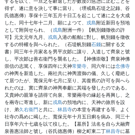
するを以て、一旦之を辭退したが數度の慫慂に止むことを
得ず、遂に意を決して事に當り、（堺戒島石堤之記錄、谷
氏德惠傳）享保十三年五月十日工を起こして遂に之を大成
した。同十七年十二月、願によつて、
戎島
附近新田を預地
として附與せられ、（
戎島
附洲一件）【帆別錢徵收の許
可】元文元年九月、
戎島
入港の船舶に對し、帆別錢を徵收
するの特權を與へられた。（石堤帆別錢
石錢
に關する文
書）同三年十月家名を男平次郞に讓り、入道して齊泉と號
し、平次郞は善右衞門を襲名した。【神佛崇敬】齊泉神佛
崇信の志篤く、享保四年に天神
常樂寺
、同六年には
念佛寺
の神輿を新造した。兩社共に神輿渡御の儀、久しく廢絶し
て居つたが、寬保元年七月に至り、其復舊の許可を與へら
れたのは、實に齊泉の神輿奉獻に其端を發したのである。
又貴紳の親筆を請得て向泉、常樂兩寺の緣起を再興し、之
を兩寺に寄進し、新に
戎島
の預地内に、天神の旅所を設
け、弟
久右衞門
と共に、
林昌寺
の本堂を再建する等、よく
社寺の爲めに竭した。寬保元年十月五日痢を病み、同三十
日享年六十七歳を以て歿した。【墓所】法名を自ら大融齊
泉善惠法師と號し（谷氏德惠傳）柳之町東二丁
林昌寺
に墓