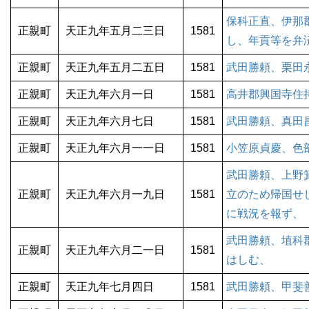
保科正直、伊那
正親町
天正九年五月二三日
1581
し、年貢等を弁
正親町
天正九年五月二五日
1581
武田勝頼、栗田
正親町
天正九年六月一日
1581
高井郡興国寺住
正親町
天正九年六月七日
1581
武田勝頼、真田
正親町
天正九年六月一一日
1581
小笠原貞慶、色
武田勝頼、上野
正親町
天正九年六月一九日
1581
立のため帰国せ
に戦況を報ず、
武田勝頼、埴科
正親町
天正九年六月二一日
1581
はしむ、
正親町
天正九年七月四日
1581
武田勝頼、甲斐