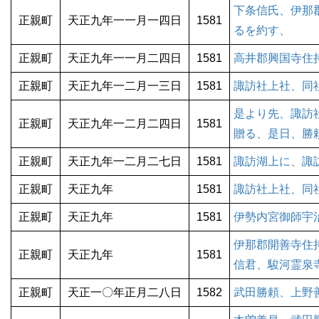
下条信氏、伊那
正親町
天正九年一一月一四日
1581
るを約す、
正親町
天正九年一一月二四日
1581
高井郡興国寺住
正親町
天正九年一二月一三日
1581
諏訪社上社、同
是より先、諏訪
正親町
天正九年一二月二四日
1581
贈る、是日、勝
正親町
天正九年一二月二七日
1581
諏訪湖上に、諏
正親町
天正九年
1581
諏訪社上社、同
正親町
天正九年
1581
伊勢内宮御師宇
伊那郡開善寺住
正親町
天正九年
1581
信君、駿河霊泉
正親町
天正一〇年正月二八日
1582
武田勝頼、上野