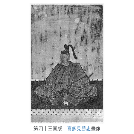
第四十三圖版
喜多見勝忠
畫像