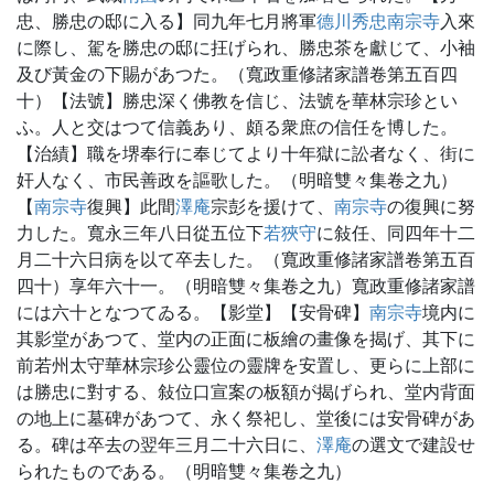
忠、勝忠の邸に入る】同九年七月將軍
德川秀忠
南宗寺
入來
に際し、駕を勝忠の邸に抂げられ、勝忠茶を獻じて、小袖
及び黃金の下賜があつた。（寬政重修諸家譜卷第五百四
十）【法號】勝忠深く佛教を信じ、法號を華林宗珍とい
ふ。人と交はつて信義あり、頗る衆庶の信任を博した。
【治績】職を堺奉行に奉じてより十年獄に訟者なく、街に
奸人なく、市民善政を謳歌した。（明暗雙々集卷之九）
【
南宗寺
復興】此間
澤庵
宗彭を援けて、
南宗寺
の復興に努
力した。寬永三年八日從五位下
若狹守
に敍任、同四年十二
月二十六日病を以て卒去した。（寬政重修諸家譜卷第五百
四十）享年六十一。（明暗雙々集卷之九）寬政重修諸家譜
には六十となつてゐる。【影堂】【安骨碑】
南宗寺
境内に
其影堂があつて、堂内の正面に板繪の畫像を揭げ、其下に
前若州太守華林宗珍公靈位の靈牌を安置し、更らに上部に
は勝忠に對する、敍位口宣案の板額が揭げられ、堂内背面
の地上に墓碑があつて、永く祭祀し、堂後には安骨碑があ
る。碑は卒去の翌年三月二十六日に、
澤庵
の選文で建設せ
られたものである。（明暗雙々集卷之九）