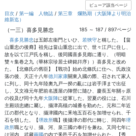
ビューア該当ページ
目次
/
第一編 人物誌
/
第三章 爛熟期（大阪陣より明治
維新迄）
（一三）喜多見勝忠
185 ～ 187 / 897ページ
喜多見勝忠
は五郞左衞門といひ、
若狹守
と稱した。【畠
山重忠の後裔】祖先は畠山重忠に出で、世々江戸に住し、
故を以て江戸氏を稱し、後同國喜多見鄕に遷り、（明暗
雙々集卷之九（華林宗珍居士碑銘幷序））喜多見と改め
た。【北條氏の舊臣】【戰功】始め北條氏に仕へ、氏政沒
落の後、天正十八年
德川家康
關東入國の際、召されて家人
に列し、同十九年陸奧九戸一揆の亂には岩手澤まで出征
し、又文祿元年肥前名護屋の陣營に隨ひ、慶長五年關ヶ原
の役及び同十九年
大阪陣
に從軍した。翌夏の役には、石川
主殿頭忠總に屬し、攝津高槻の城番を勤めた。元和二年近
江の郡代となり、攝津國内に釆地五百石を加增せられ、千
石を領した。【
堺政所
職】後攝津の郡代に轉じ、同四年
堺
政所
職となり、攝、河、泉三國の奉行を兼ね、又同七年に
は河内、武藏
兩國
の内で釆邑千石を加增せられた。【秀