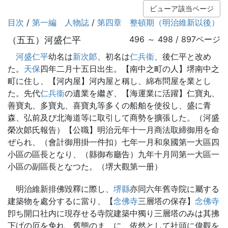
ビューア該当ページ
目次
/
第一編 人物誌
/
第四章 整頓期（明治維新以後）
（五五）河盛仁平
496 ～ 498 / 897ページ
河盛仁平
幼名は
新次郞
、初名は
仁兵衞
、後仁平と改め
た。
天保
四年二月十五日出生。【南中之町の人】堺南中之
町に住し、【河内屋】河内屋と稱し、綿布問屋を業とし
た。先代
仁兵衞
の遺業を繼ぎ、【海運業に活躍】仁寶丸、
善寶丸、多寶丸、喜寶丸等多くの船舶を使役し、盛に青
森、弘前及び北海道等に取引して商勢を擴張した。（河盛
榮次郞氏報告）【公職】明治元年十一月商法取締御用を命
ぜられ、（會計御用掛一件扣）七年一月和泉國第一大區四
小區の區長となり、（縣御布廳告）九年十月同第一大區一
小區の副區長となつた。（堺大觀第一册）
明治維新排佛毀釋に際し、
堺縣
亦同六年舊寺院に屬する
建築物を處分するに當り、【
念佛寺
三層塔の保存】
念佛寺
卽ち開口社内に現存せる寺院建築中獨り三層塔のみは其拂
下げの厄を免れ、舊態のまゝに、依然として社頭に偉觀を