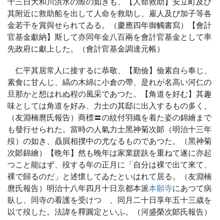
十三日大和川洪水の際の如きも、【人命救助】安立町及び
其附近に救助船を出して人命を救助し、雇人及び加子等各
金若干を賞與せられてゐる。（慶應四年御觸書寫）【會計
官基金獻納】斯して亦同年金八百兩を會計官基金として率
先政府に獻上した。（會計官基金調達元帳）
仁平其居常人に接するに恭敬、【勤儉】儉素自ら奉じ、
素食に甘んじ、縞の木綿に小倉の帶、是れが名高い河仁の
旦那かと想はれぬ程の風采であつた。【角道を好む】其趣
味としては角道を好み、力士の其邸に出入するもの多く、
（友淵楠麿氏報告）商標〓の紋付羽織を着た姿の錦繪まで
も發行せられた。當時の人氣力士黑神菊次郞（明治十三年
歿）の如き、贔屓相撲中の尤なるものであつた。（黑神菊
次郞錦繪）【晩年】然も晚年は家業蹉趺を重ねて遂に亦起
つこと能はず、歿する年の正月に「自分は裸で出て來て、
裸で歸るのだ」と述懷してゐたといはれて居る。（友淵楠
麿氏報告）明治十八年四月十日京都本派
本願寺
にあつて病
臥し、同寺の看護を受けつゝ、同月二十日享年五十三歳を
以て歿した。法諱を釋圓定といふ。（河盛榮次郞氏報告）