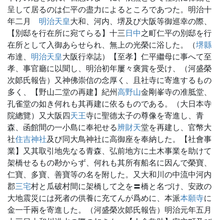
呈して居るのは仁平の盡力によるところであつた。明治十
年二月
明治天皇
大和、河内、堺及び大阪等御巡幸の際、
【別邸を行在所に宛てらる】十三
日中
之町仁平の別邸を行
在所として入御あらせられ、無上の光榮に浴した。（
堺縣
布達、
明治天皇
大阪行幸誌）【至孝】仁平繼母に事へて至
孝、事官廳に以聞し、明治初年屢々褒賞を受け、（河盛榮
次郞氏報告）又神佛崇信の念厚く、且社寺に寄進するもの
多く、【野山二堂の再建】紀州
高野山
金剛峯寺の准胝堂、
孔雀堂の如き何れも其再建に依るものである。（大日本寺
院總覽）又大阪四
天王
寺に聖德太子の尊像を寄進し、青
森、函館間の一小島に奉祀せる
辨財天
堂を再建し、官幣大
社
住吉神社
及び同大鳥神社に高御座を奉納した。【社會事
業】又其取引地先なる青森、弘前地方に土木事業を助けて
架橋せるもの尠からず、何れも其所有船名に因んで榮寶、
仁寶、多寶、善寶等の名を附した。又大和川の中流中河内
郡
三宅
村と瓜破村間に架橋して之を〓橋と名づけ、安政の
大地震災には死者の供養に充てんが爲めに、本派
本願寺
に
金一千兩を寄進した。（河盛榮次郞氏報告）明治元年五月