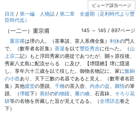
ビューア該当ページ
目次
/
第一編 人物誌
/
第二章 全盛期（足利時代より豐
臣時代迄）
（一二一）重宗甫
145 ～ 145 / 897ページ
重宗甫
は堺の人。（茶事談、茶人系傳全集）
利休
の門人
で、（數寄者名匠集）
茶湯
を以て
豐臣秀吉
に仕へた。（
山
上宗二
記）もと浮田秀家の扈從であつたが、關ヶ原役後、
秀家八丈島に配流せらるゝに及び、【堺隱栖】堺に隱退
し、享年六十三歳を以て歿した。御物名物記に、家に
飯銅
の小壺
あり、天下三數の名器であると見え、（數寄者名匠
集）其他
虛堂
の墨蹟、
千種
の茶入壺、
内赤の盆
、
圓悟
の筆
蹟、（
堺鑑
下）
善好
の
釣物鍑
、
雁の繪
、石菖鉢、
そろり花
缾
等の名物を所藏した旨が見えてゐる。（
全堺詳志
卷之
下）