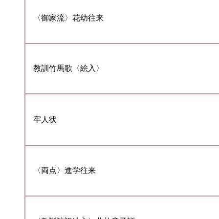
〈御家流〉花幼往来
教訓竹馬歌〈絵入〉
牢人状
〈両点〉進学往来