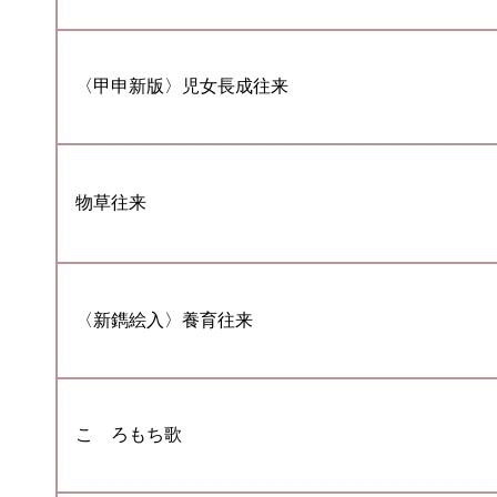
〈甲申新版〉児女長成往来
物草往来
〈新鐫絵入〉養育往来
こゝろもち歌