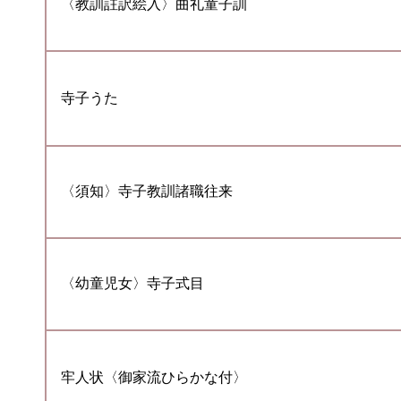
〈教訓註訳絵入〉曲礼童子訓
寺子うた
〈須知〉寺子教訓諸職往来
〈幼童児女〉寺子式目
牢人状〈御家流ひらかな付〉