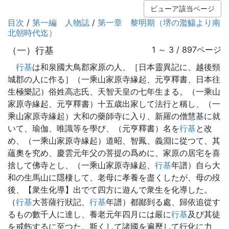
ビューア該当ページ
目次
/
第一編 人物誌
/
第一章 黎明期（堺の濫觴より南
北朝時代迄）
（一）行基
1 ～ 3 / 897ページ
行基
は和泉國大鳥郡家原の人、［日本靈異記に、越後頸
城郡の人に作る］（一乘山家原寺緣起、元亨釋書、日本往
生極樂記）俗姓高志氏、天智天皇の七年生まる。（一乘山
家原寺緣起、元亨釋書）十五歳出家して法行と稱し、（一
乘山家原寺緣起）大和の藥師寺に入り、新羅の僧慧基に就
いて、瑜伽、唯識等を學び、（元亨釋書）名を
行基
と改
め、（一乘山家原寺緣起）道昭、智鳳、義淵に從つて、其
蘊奧を究め、慶雲元年父の菩提の爲めに、家原の居宅を喜
捨して佛寺とし、（一乘山家原寺緣起、
行基
年譜）自ら大
和の生馬山に隱棲して、老母に孝養を盡くしたが、母の歿
後、【衆生化導】出でて四方に遊んで衆生を化導した。
（
行基
大菩薩行狀記、
行基
年譜）都鄙到る處、歸依追從す
るもの數千人に達し、養老元年四月には嚴に
行基
及び其徒
を戒飭するに至つた。斯くして諸國を遍歷して行化に力