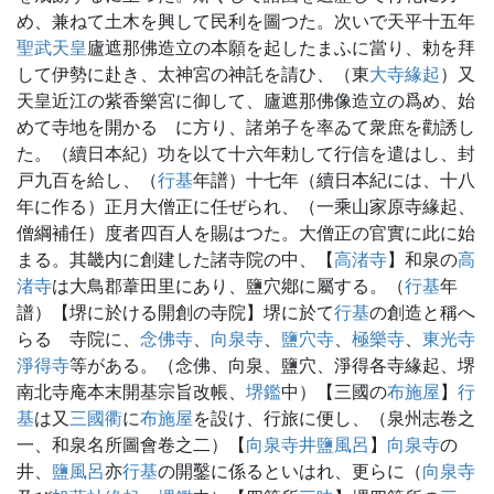
め、兼ねて土木を興して民利を圖つた。次いで天平十五年
聖武天皇
廬遮那佛造立の本願を起したまふに當り、勅を拜
して伊勢に赴き、太神宮の神託を請ひ、（東
大寺緣起
）又
天皇近江の紫香樂宮に御して、廬遮那佛像造立の爲め、始
めて寺地を開かるゝに方り、諸弟子を率ゐて衆庶を勸誘し
た。（續日本紀）功を以て十六年勅して行信を遣はし、封
戸九百を給し、（
行基
年譜）十七年（續日本紀には、十八
年に作る）正月大僧正に任ぜられ、（一乘山家原寺緣起、
僧綱補任）度者四百人を賜はつた。大僧正の官實に此に始
まる。其畿内に創建した諸寺院の中、【
高渚寺
】和泉の
高
渚寺
は大鳥郡葦田里にあり、鹽穴鄕に屬する。（
行基
年
譜）【堺に於ける開創の寺院】堺に於て
行基
の創造と稱へ
らるゝ寺院に、
念佛寺
、
向泉寺
、
鹽穴寺
、
極樂寺
、
東光寺
淨得寺
等がある。（念佛、向泉、鹽穴、淨得各寺緣起、堺
南北寺庵本末開基宗旨改帳、
堺鑑
中）【三國の
布施屋
】
行
基
は又
三國衢
に
布施屋
を設け、行旅に便し、（泉州志卷之
一、和泉名所圖會卷之二）【
向泉寺井
鹽風呂
】
向泉寺
の
井、
鹽風呂
亦
行基
の開鑿に係るといはれ、更らに（
向泉寺