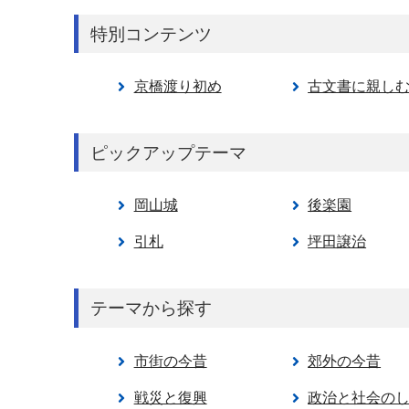
特別コンテンツ
京橋渡り初め
古文書に親し
ピックアップテーマ
岡山城
後楽園
引札
坪田譲治
テーマから探す
市街の今昔
郊外の今昔
戦災と復興
政治と社会の