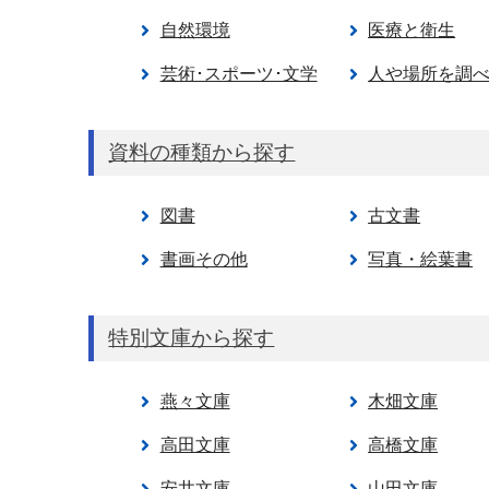
自然環境
医療と衛生
芸術･スポーツ･文学
人や場所を調
資料の種類から探す
図書
古文書
書画その他
写真・絵葉書
特別文庫から探す
燕々文庫
木畑文庫
高田文庫
高橋文庫
安井文庫
山田文庫